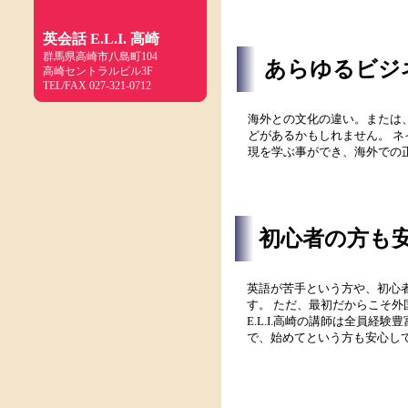
英会話 E.L.I. 高崎
群馬県高崎市八島町104
あらゆるビジ
高崎セントラルビル3F
TEL/FAX 027-321-0712
海外との文化の違い。または
どがあるかもしれません。 
現を学ぶ事ができ、海外での
初心者の方も
英語が苦手という方や、初心
す。 ただ、最初だからこそ
E.L.I.高崎の講師は全員
で、始めてという方も安心し